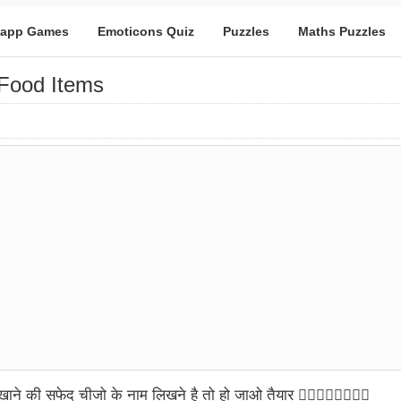
app Games
Emoticons Quiz
Puzzles
Maths Puzzles
e Food Items
े की सफेद चीजो के नाम लिखने है तो हो जाओ तैयार 👍🏻👍🏻🙏🏻🙏🏻