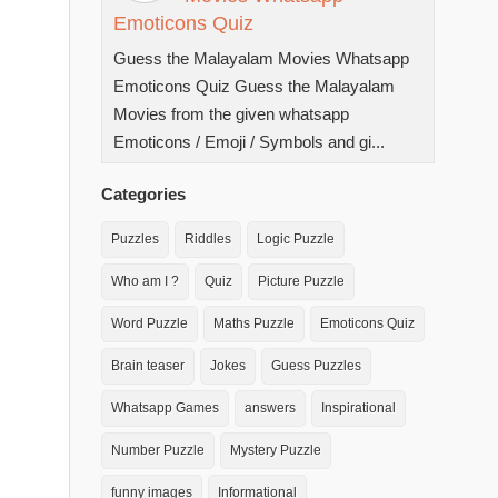
Emoticons Quiz
Guess the Malayalam Movies Whatsapp
Emoticons Quiz Guess the Malayalam
Movies from the given whatsapp
Emoticons / Emoji / Symbols and gi...
Categories
Puzzles
Riddles
Logic Puzzle
Who am I ?
Quiz
Picture Puzzle
Word Puzzle
Maths Puzzle
Emoticons Quiz
Brain teaser
Jokes
Guess Puzzles
Whatsapp Games
answers
Inspirational
Number Puzzle
Mystery Puzzle
funny images
Informational