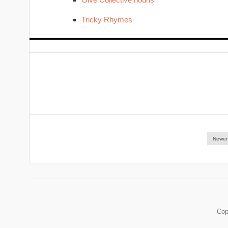
Tricky Rhymes
Newer
Cop